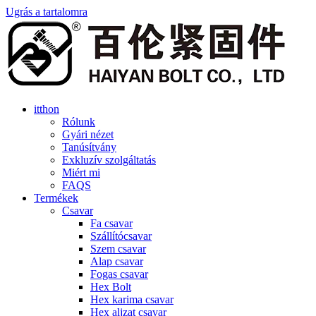
Ugrás a tartalomra
itthon
Rólunk
Gyári nézet
Tanúsítvány
Exkluzív szolgáltatás
Miért mi
FAQS
Termékek
Csavar
Fa csavar
Szállítócsavar
Szem csavar
Alap csavar
Fogas csavar
Hex Bolt
Hex karima csavar
Hex aljzat csavar