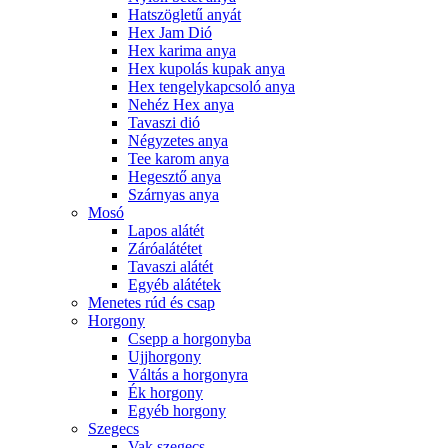
Hatszögletű anyát
Hex Jam Dió
Hex karima anya
Hex kupolás kupak anya
Hex tengelykapcsoló anya
Nehéz Hex anya
Tavaszi dió
Négyzetes anya
Tee karom anya
Hegesztő anya
Szárnyas anya
Mosó
Lapos alátét
Záróalátétet
Tavaszi alátét
Egyéb alátétek
Menetes rúd és csap
Horgony
Csepp a horgonyba
Ujjhorgony
Váltás a horgonyra
Ék horgony
Egyéb horgony
Szegecs
Vak szegecs