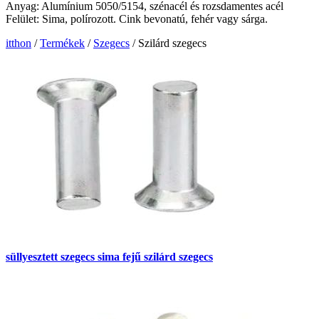
Anyag: Alumínium 5050/5154, szénacél és rozsdamentes acél
Felület: Sima, polírozott. Cink bevonatú, fehér vagy sárga.
itthon
/
Termékek
/
Szegecs
/
Szilárd szegecs
süllyesztett szegecs sima fejű szilárd szegecs