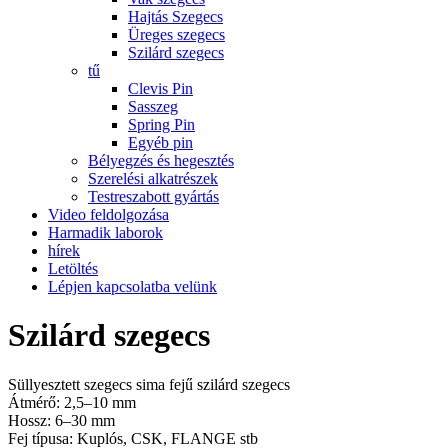
Hajtás Szegecs
Üreges szegecs
Szilárd szegecs
tű
Clevis Pin
Sasszeg
Spring Pin
Egyéb pin
Bélyegzés és hegesztés
Szerelési alkatrészek
Testreszabott gyártás
Video feldolgozása
Harmadik laborok
hírek
Letöltés
Lépjen kapcsolatba velünk
Szilárd szegecs
Süllyesztett szegecs sima fejű szilárd szegecs
Átmérő: 2,5–10 mm
Hossz: 6–30 mm
Fej típusa: Kuplós, CSK, FLANGE stb