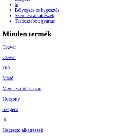
tű
Bélyegzés és hegesztés
Szerelési alkatrészek
Testreszabott gyártás
Minden termék
Csavar
Csavar
Dió
Mosó
Menetes rúd és csap
Horgony
Szegecs
tű
Hegesztő alkatrészek