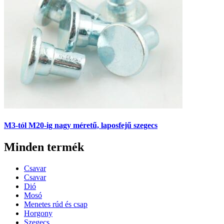
M3-tól M20-ig nagy méretű, laposfejű szegecs
Minden termék
Csavar
Csavar
Dió
Mosó
Menetes rúd és csap
Horgony
Szegecs