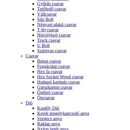
Gyűrűs csavar
Tetőfedő csavar
Vállcsavar
Silo Bolt
Négyzet alakú csavar
T fej csavar
Hüvelykujj csavar
Track csavar
U Bolt
Szárnyas csavar
Csavar
Beton csavar
Forgácslap csavar
Hex fa csavar
Hex Socket Wood csavar
Hatlapú karimás csavar
Gipszkarton csavar
Önfúró csavar
Öncsavar
Dió
Kastély Dió
Kerek tengelykapcsoló anya
Szegecs anya
Raklap anya
Nylon betét anya