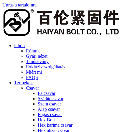
Ugrás a tartalomra
itthon
Rólunk
Gyári nézet
Tanúsítvány
Exkluzív szolgáltatás
Miért mi
FAQS
Termékek
Csavar
Fa csavar
Szállítócsavar
Szem csavar
Alap csavar
Fogas csavar
Hex Bolt
Hex karima csavar
Hex aljzat csavar