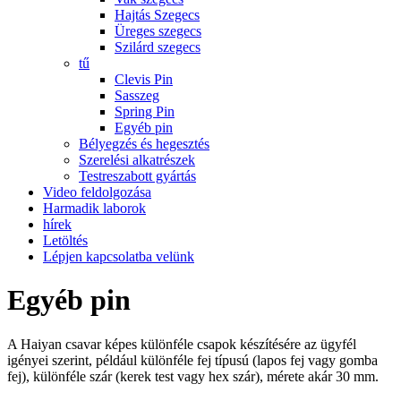
Hajtás Szegecs
Üreges szegecs
Szilárd szegecs
tű
Clevis Pin
Sasszeg
Spring Pin
Egyéb pin
Bélyegzés és hegesztés
Szerelési alkatrészek
Testreszabott gyártás
Video feldolgozása
Harmadik laborok
hírek
Letöltés
Lépjen kapcsolatba velünk
Egyéb pin
A Haiyan csavar képes különféle csapok készítésére az ügyfél
igényei szerint, például különféle fej típusú (lapos fej vagy gomba
fej), különféle szár (kerek test vagy hex szár), mérete akár 30 mm.