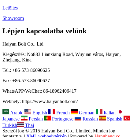
Letöltés
Showroom
Lépjen kapcsolatba velünk
Haiyan Bolt Co., Ltd.
Kiegészítés: No883 Lianxiang Road, Wuyuan város, Haiyan,
Zhejiang, Kína
Tel.: +86-573-86090625
Fax: +86-573-86090627
WhatsAPP/WeChat: 86-18962406417
Webhely: https://www.haiyanbolt.com/
Arabic
English
French
German
Italian
Japanese
Persian
Portuguese
Russian
Spanish
Turkish
Thai
Szerzői jog © 2015 Haiyan Bolt Co., Limited, Minden jog
fenntartva. |
XML webhelytérkép
| Powered by
Hangheng.cc