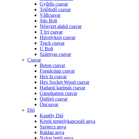
Gyűrűs csavar
Tetőfedő csavar
Vállcsavar
Silo Bolt
Négyzet alakú csavar
T fej csavar
Hüvelykujj csavar
Track csavar
U Bolt
Szárnyas csavar
Csavar
Beton csavar
Forgácslap csavar
Hex fa csavar
Hex Socket Wood csavar
Hatlapú karimás csavar
Gipszkarton csavar
Önfúró csavar
Öncsavar
Dió
Kastély Dió
Kerek tengelykapcsoló anya
Szegecs anya
Raklap anya
Nylon betét anya