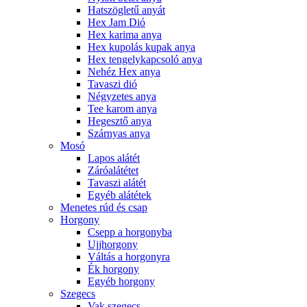
Hatszögletű anyát
Hex Jam Dió
Hex karima anya
Hex kupolás kupak anya
Hex tengelykapcsoló anya
Nehéz Hex anya
Tavaszi dió
Négyzetes anya
Tee karom anya
Hegesztő anya
Szárnyas anya
Mosó
Lapos alátét
Záróalátétet
Tavaszi alátét
Egyéb alátétek
Menetes rúd és csap
Horgony
Csepp a horgonyba
Ujjhorgony
Váltás a horgonyra
Ék horgony
Egyéb horgony
Szegecs
Vak szegecs