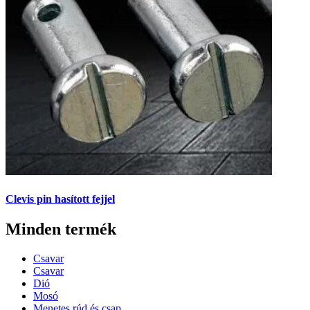
Clevis pin hasított fejjel
Minden termék
Csavar
Csavar
Dió
Mosó
Menetes rúd és csap