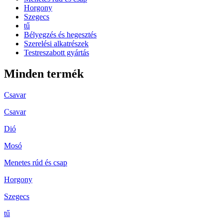
Horgony
Szegecs
tű
Bélyegzés és hegesztés
Szerelési alkatrészek
Testreszabott gyártás
Minden termék
Csavar
Csavar
Dió
Mosó
Menetes rúd és csap
Horgony
Szegecs
tű