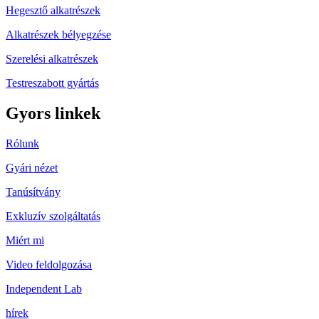
Hegesztő alkatrészek
Alkatrészek bélyegzése
Szerelési alkatrészek
Testreszabott gyártás
Gyors linkek
Rólunk
Gyári nézet
Tanúsítvány
Exkluzív szolgáltatás
Miért mi
Video feldolgozása
Independent Lab
hírek