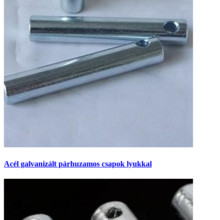
Acél galvanizált párhuzamos csapok lyukkal