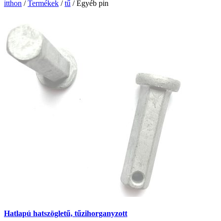
itthon
/
Termékek
/
tű
/
Egyéb pin
Hatlapú hatszögletű, tűzihorganyzott